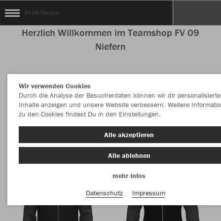
FV 09 Niefern
Herzlich Willkommen im Teamshop FV 09
Niefern
Wir verwenden Cookies
Nachhaltig
Farbe
Durch die Analyse der Besucherdaten können wir dir personalisierte
Inhalte anzeigen und unsere Website verbessern. Weitere Informati
zu den Cookies findest Du in den Einstellungen.
Alle akzeptieren
Alle ablehnen
mehr Infos
Datenschutz
Impressum