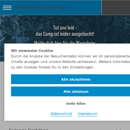
JAKO Fußballcamp FC 03 Radolfzell
Wir verwenden Cookies
Durch die Analyse der Besucherdaten können wir dir personalisierte
Inhalte anzeigen und unsere Website verbessern. Weitere Informati
zu den Cookies findest Du in den Einstellungen.
Herzlich Willkommen im Teamshop JAKO
Alle akzeptieren
Fußballcamp FC 03 Radolfzell
Alle ablehnen
mehr Infos
Farbe
Datenschutz
Impressum