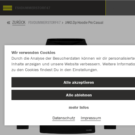
FSVDUMMERSTORF47
ZURÜCK
FSVDUMMERSTORF47
JAKO Zip Hoodie Pro Casual
Wir verwenden Cookies
Durch die Analyse der Besucherdaten können wir dir personalisierte
Inhalte anzeigen und unsere Website verbessern. Weitere Informati
zu den Cookies findest Du in den Einstellungen.
Alle akzeptieren
Alle ablehnen
mehr Infos
Datenschutz
Impressum