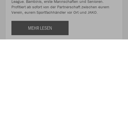
League. Bambinis, erste Mannschaften und Senioren.
Profitiert ab sofort von der Partnerschaft zwischen eurem
Verein, eurem Sportfachhändler vor Ort und JAKO.
MEHR LESEN
Über JAKO
Aus der Garage zum führenden Teamsport-Ausrüster. Die
Erfolgsgeschichte von JAKO beginnt 1989 und dauert bis
heute an. Seit der Gründung ist es das Ziel von JAKO, der