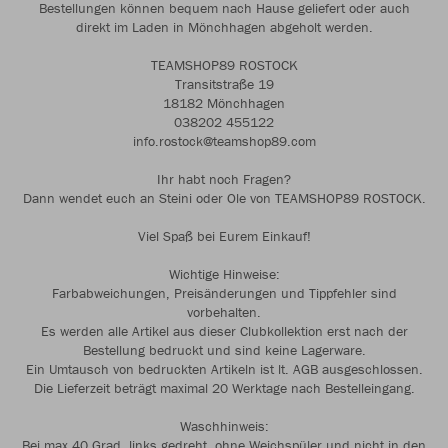
Bestellungen können bequem nach Hause geliefert oder auch
direkt im Laden in Mönchhagen abgeholt werden.
TEAMSHOP89 ROSTOCK
Transitstraße 19
18182 Mönchhagen
038202 455122
info.rostock@teamshop89.com
Ihr habt noch Fragen?
Dann wendet euch an Steini oder Ole von TEAMSHOP89 ROSTOCK.
Viel Spaß bei Eurem Einkauf!
Wichtige Hinweise:
Farbabweichungen, Preisänderungen und Tippfehler sind
vorbehalten.
Es werden alle Artikel aus dieser Clubkollektion erst nach der
Bestellung bedruckt und sind keine Lagerware.
Ein Umtausch von bedruckten Artikeln ist lt. AGB ausgeschlossen.
Die Lieferzeit beträgt maximal 20 Werktage nach Bestelleingang.
Waschhinweis:
Bei max.40 Grad, links gedreht, ohne Weichspüler und nicht in den