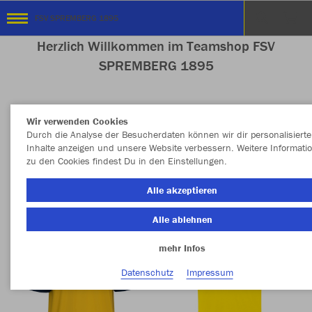
FSV SPREMBERG 1895
Herzlich Willkommen im Teamshop FSV
SPREMBERG 1895
Wir verwenden Cookies
Nachhaltig
Farbe
Durch die Analyse der Besucherdaten können wir dir personalisierte
Inhalte anzeigen und unsere Website verbessern. Weitere Informati
zu den Cookies findest Du in den Einstellungen.
Alle akzeptieren
Alle ablehnen
mehr Infos
Datenschutz
Impressum