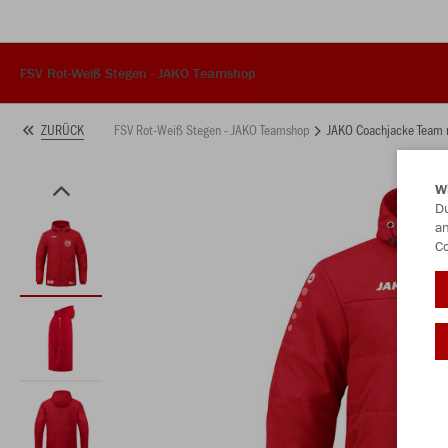
FSV Rot-Weiß Stegen - JAKO Teamshop
FSV Rot-Weiß Stegen - JAKO Teamshop
JAKO Coachjacke Team 
ZURÜCK
W
Du
an
Co