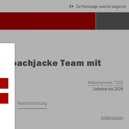
Zur Homepage: www.fsv-stegen.de
O
Coachjacke Team mit
uze
Artikelnummer:
7103
Lieferbar bis 2026
ftrag
Teambestellung
Größentabelle
99 €)