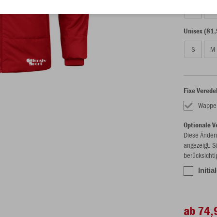
128
14
Unisex (81,
S
M
Fixe Verede
Wappe
Optionale V
Diese Änder
angezeigt. S
berücksichti
Initia
ab 74,