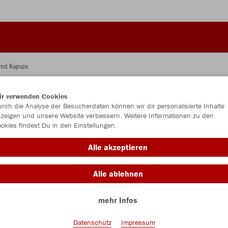
mit Kapuze
ir verwenden Cookies
JAK
rch die Analyse der Besucherdaten können wir dir personalisierte Inhalte
zeigen und unsere Website verbessern. Weitere Informationen zu den
Kap
okies findest Du in den Einstellungen.
Alle akzeptieren
Alle ablehnen
Einzelau
mehr Infos
Kinder (74,
Datenschutz
Impressum