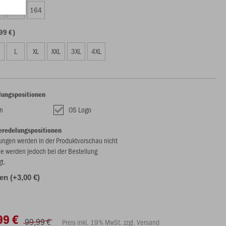
0
152
164
99 €)
L
XL
XXL
3XL
4XL
lungspositionen
n
OS Logo
eredelungspositionen
ungen werden in der Produktvorschau nicht
ie werden jedoch bei der Bestellung
gt.
len (+3,00 €)
99 €
99,99 €
Preis inkl. 19% MwSt. zzgl. Versand