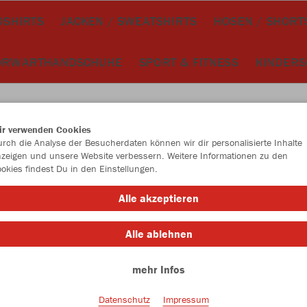
OSHIRTS
JACKEN / SWEATSHIRTS
HOSEN / SHORT
ORWARTHANDSCHUHE
SPORT & FITNESS
KINDER
ir verwenden Cookies
rch die Analyse der Besucherdaten können wir dir personalisierte Inhalte
JAK
zeigen und unsere Website verbessern. Weitere Informationen zu den
okies findest Du in den Einstellungen.
rot
Alle akzeptieren
Alle ablehnen
mehr Infos
Datenschutz
Impressum
Einzelau