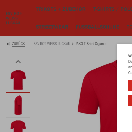
TRIKOTS + ZUBEHÖR
T-SHIRTS / POL
FSV ROT-
WEISS
LUCKAU
STREETWEAR
FUSSBALLSCHUHE
T
FSV ROT-WEISS LUCKAU
JAKO T-Shirt Organic
ZURÜCK
W
Du
an
Co