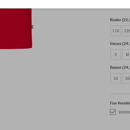
Kinder (22,
116
12
Unisex (24,
S
M
Damen (24,
34
36
Fixe Verede
Verein