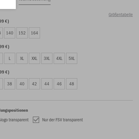
Größentabelle
99 €)
8
140
152
164
99 €)
L
XL
XXL
3XL
4XL
5XL
99 €)
38
40
42
44
46
48
lungspositionen
slogo transparent
Nur der FSV transparent