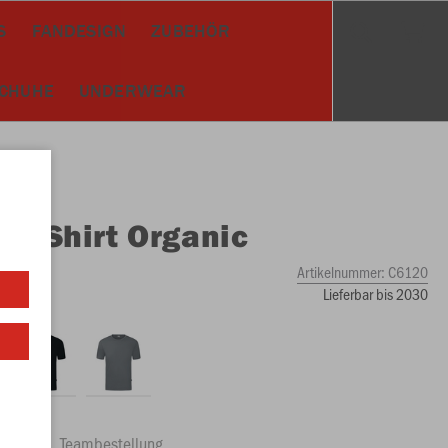
S
FANDESIGN
ZUBEHÖR
SCHUHE
UNDERWEAR
O
T-Shirt Organic
Artikelnummer:
C6120
Lieferbar bis 2030
ftrag
Teambestellung