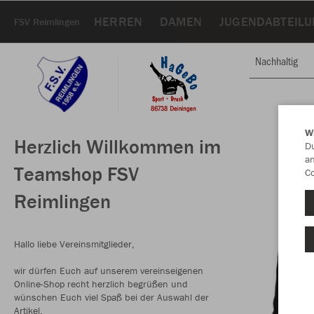
HERREN
DAMEN
JUGENDABTEIL
FSV Reimlingen
Nachhaltig
W
Herzlich Willkommen im
Du
an
Teamshop FSV
Co
Reimlingen
Hallo liebe Vereinsmitglieder,
wir dürfen Euch auf unserem vereinseigenen
Online-Shop recht herzlich begrüßen und
wünschen Euch viel Spaß bei der Auswahl der
Artikel.