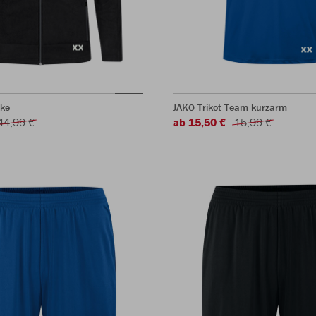
cke
JAKO Trikot Team kurzarm
44,99 €
ab 15,50 €
15,99 €