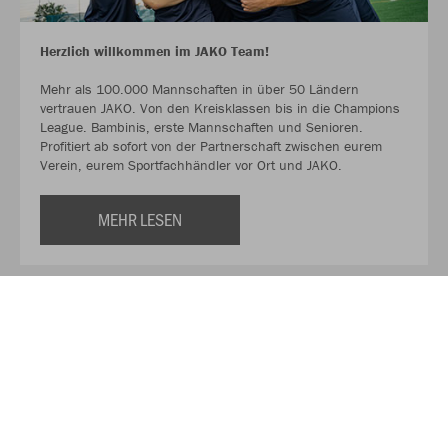
Herzlich willkommen im JAKO Team!
Mehr als 100.000 Mannschaften in über 50 Ländern
vertrauen JAKO. Von den Kreisklassen bis in die Champions
League. Bambinis, erste Mannschaften und Senioren.
Profitiert ab sofort von der Partnerschaft zwischen eurem
Verein, eurem Sportfachhändler vor Ort und JAKO.
MEHR LESEN