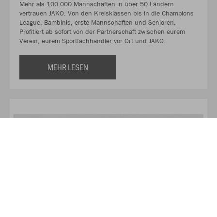
Mehr als 100.000 Mannschaften in über 50 Ländern
vertrauen JAKO. Von den Kreisklassen bis in die Champions
League. Bambinis, erste Mannschaften und Senioren.
Profitiert ab sofort von der Partnerschaft zwischen eurem
Verein, eurem Sportfachhändler vor Ort und JAKO.
MEHR LESEN
Über Vereinsexpress
Wir freuen uns dich in unserem Vereinsexpress Onlineshop