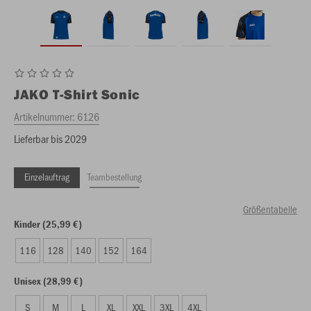
JAKO
T-Shirt Sonic
Artikelnummer:
6126
Lieferbar bis 2029
Einzelauftrag
Teambestellung
Größentabelle
Kinder (25,99 €)
116
128
140
152
164
Unisex (28,99 €)
S
M
L
XL
XXL
3XL
4XL