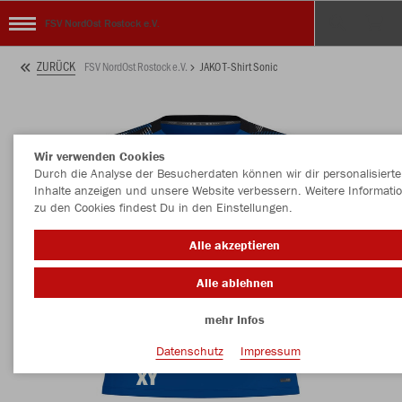
FSV NordOst Rostock e.V.
ZURÜCK
FSV NordOst Rostock e.V.
JAKO T-Shirt Sonic
Wir verwenden Cookies
Durch die Analyse der Besucherdaten können wir dir personalisierte
Inhalte anzeigen und unsere Website verbessern. Weitere Informati
zu den Cookies findest Du in den Einstellungen.
Alle akzeptieren
Alle ablehnen
mehr Infos
Datenschutz
Impressum