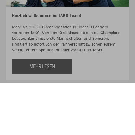
Herzlich willkommen im JAKO Team!
Mehr als 100.000 Mannschaften in über 50 Ländern
vertrauen JAKO. Von den Kreisklassen bis in die Champions
League. Bambinis, erste Mannschaften und Senioren.
Profitiert ab sofort von der Partnerschaft zwischen eurem
Verein, eurem Sportfachhändler vor Ort und JAKO.
MEHR LESEN