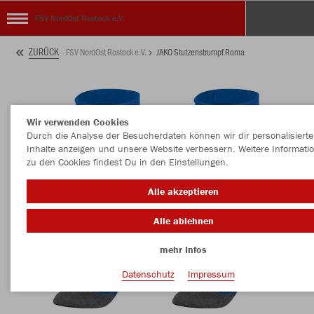
FSV NordOst Rostock e.V.
ZURÜCK
FSV NordOst Rostock e.V.
JAKO Stutzenstrumpf Roma
Wir verwenden Cookies
Durch die Analyse der Besucherdaten können wir dir personalisierte
Inhalte anzeigen und unsere Website verbessern. Weitere Informati
zu den Cookies findest Du in den Einstellungen.
Alle akzeptieren
Alle ablehnen
mehr Infos
Datenschutz
Impressum