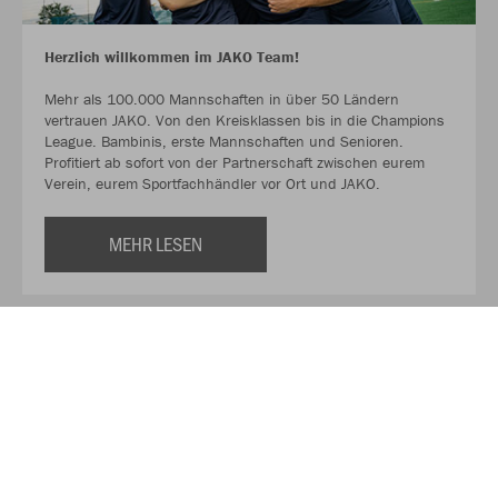
Herzlich willkommen im JAKO Team!
Mehr als 100.000 Mannschaften in über 50 Ländern
vertrauen JAKO. Von den Kreisklassen bis in die Champions
League. Bambinis, erste Mannschaften und Senioren.
Profitiert ab sofort von der Partnerschaft zwischen eurem
Verein, eurem Sportfachhändler vor Ort und JAKO.
MEHR LESEN