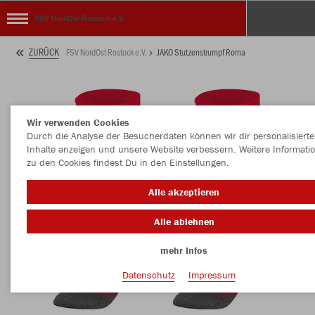
FSV NordOst Rostock e.V.
ZURÜCK
FSV NordOst Rostock e.V.
JAKO Stutzenstrumpf Roma
Wir verwenden Cookies
Durch die Analyse der Besucherdaten können wir dir personalisierte
Inhalte anzeigen und unsere Website verbessern. Weitere Informati
zu den Cookies findest Du in den Einstellungen.
Alle akzeptieren
Alle ablehnen
mehr Infos
Datenschutz
Impressum