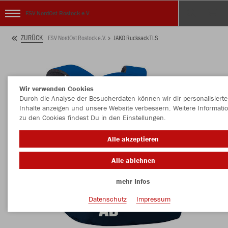
FSV NordOst Rostock e.V.
ZURÜCK
FSV NordOst Rostock e.V.
JAKO Rucksack TLS
Wir verwenden Cookies
Durch die Analyse der Besucherdaten können wir dir personalisierte
Inhalte anzeigen und unsere Website verbessern. Weitere Informati
zu den Cookies findest Du in den Einstellungen.
Alle akzeptieren
Alle ablehnen
mehr Infos
Datenschutz
Impressum