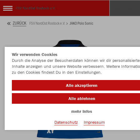
FSV NordOst Rostock e.V.
ZURÜCK
FSV NordOst Rostock e.V.
JAKO Polo Sonic
Wir verwenden Cookies
Durch die Analyse der Besucherdaten können wir dir personalisierte
Inhalte anzeigen und unsere Website verbessern. Weitere Informati
zu den Cookies findest Du in den Einstellungen.
Alle akzeptieren
Alle ablehnen
mehr Infos
Datenschutz
Impressum