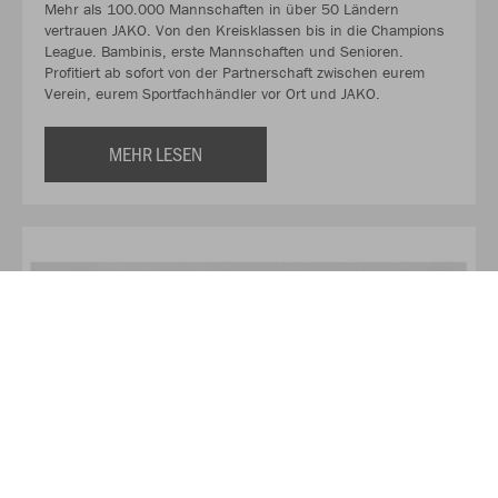
Mehr als 100.000 Mannschaften in über 50 Ländern
vertrauen JAKO. Von den Kreisklassen bis in die Champions
League. Bambinis, erste Mannschaften und Senioren.
Profitiert ab sofort von der Partnerschaft zwischen eurem
Verein, eurem Sportfachhändler vor Ort und JAKO.
MEHR LESEN
Über Vereinsexpress
Wir freuen uns dich in unserem Vereinsexpress Onlineshop