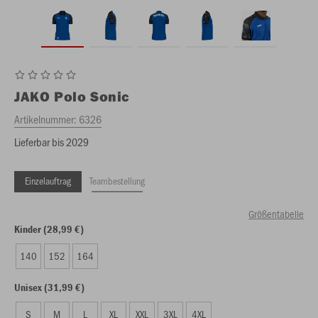
JAKO
Polo Sonic
Artikelnummer:
6326
Lieferbar bis 2029
Einzelauftrag
Teambestellung
Größentabelle
Kinder (28,99 €)
140
152
164
Unisex (31,99 €)
S
M
L
XL
XXL
3XL
4XL