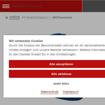
FSV NordOst Rostock e.V.
ZURÜCK
FSV NordOst Rostock e.V.
JAKO Fleecemütze
Wir verwenden Cookies
Durch die Analyse der Besucherdaten können wir dir personalisierte
Inhalte anzeigen und unsere Website verbessern. Weitere Informati
zu den Cookies findest Du in den Einstellungen.
Alle akzeptieren
Alle ablehnen
mehr Infos
Datenschutz
Impressum