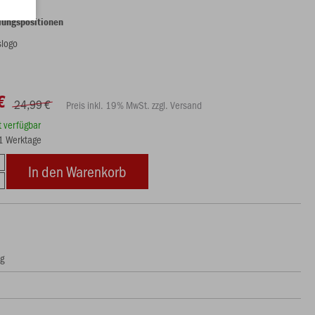
lungspositionen
slogo
€
24,99 €
Preis inkl. 19% MwSt. zzgl. Versand
rt verfügbar
21 Werktage
In den Warenkorb
ng