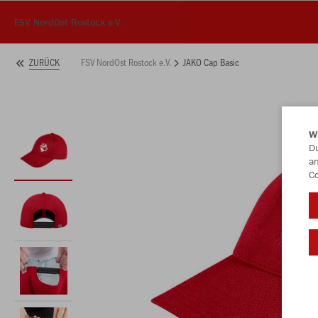
FSV NordOst Rostock e.V.
FSV NordOst Rostock e.V.
JAKO Cap Basic
ZURÜCK
W
Du
an
Co