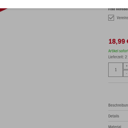
Fixe Verede
Verein
18,99 
Artikel sofo
Lieferzeit: 
Beschreibu
Details
Material