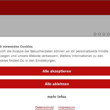
JAK
ir verwenden Cookies
rch die Analyse der Besucherdaten können wir dir personalisierte Inhalte
zeigen und unsere Website verbessern. Weitere Informationen zu den
okies findest Du in den Einstellungen.
Einzelau
Alle akzeptieren
Alle ablehnen
Größe (18,
mehr Infos
Senior
Datenschutz
Impressum