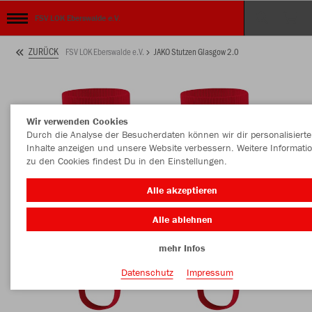
FSV LOK Eberswalde e.V.
ZURÜCK
FSV LOK Eberswalde e.V.
JAKO Stutzen Glasgow 2.0
Wir verwenden Cookies
Durch die Analyse der Besucherdaten können wir dir personalisierte
Inhalte anzeigen und unsere Website verbessern. Weitere Informati
zu den Cookies findest Du in den Einstellungen.
Alle akzeptieren
Alle ablehnen
mehr Infos
Datenschutz
Impressum