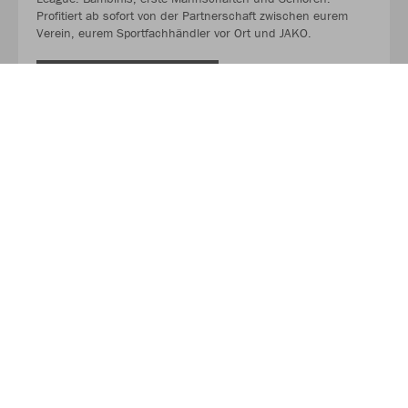
Profitiert ab sofort von der Partnerschaft zwischen eurem
Verein, eurem Sportfachhändler vor Ort und JAKO.
MEHR LESEN
Über JAKO
Aus der Garage zum führenden Teamsport-Ausrüster. Die
Erfolgsgeschichte von JAKO beginnt 1989 und dauert bis
heute an. Seit der Gründung ist es das Ziel von JAKO, der
optimale Partner für alle Teams zu sein. In Deutschland,