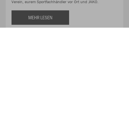
Verein, eurem Sportfachhändler vor Ort und JAKO.
MEHR LESEN
Über JAKO
Aus der Garage zum führenden Teamsport-Ausrüster. Die
Erfolgsgeschichte von JAKO beginnt 1989 und dauert bis
heute an. Seit der Gründung ist es das Ziel von JAKO, der
optimale Partner für alle Teams zu sein. In Deutschland,
weltweit und von der Kreisklasse bis in die Champions