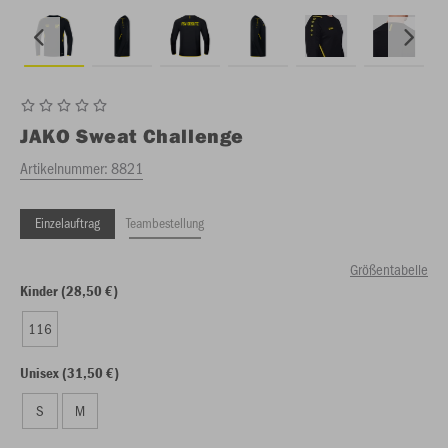
JAKO
Sweat Challenge
Artikelnummer:
8821
Einzelauftrag
Teambestellung
Größentabelle
Kinder (28,50 €)
116
Unisex (31,50 €)
S
M