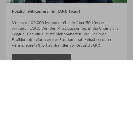
Herzlich willkommen im JAKO Team!
Mehr als 100.000 Mannschaften in über 50 Ländern
vertrauen JAKO. Von den Kreisklassen bis in die Champions
League. Bambinis, erste Mannschaften und Senioren.
Profitiert ab sofort von der Partnerschaft zwischen eurem
Verein, eurem Sportfachhändler vor Ort und JAKO.
MEHR LESEN