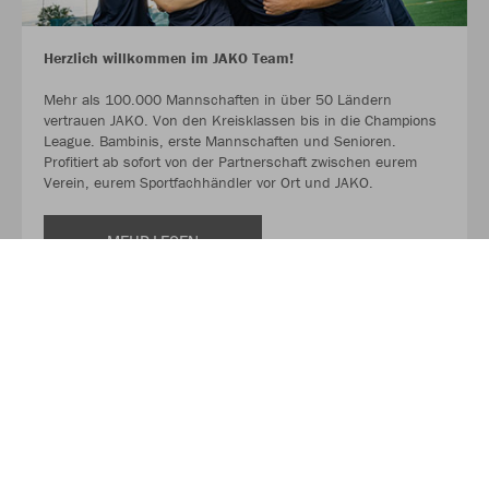
Herzlich willkommen im JAKO Team!
Mehr als 100.000 Mannschaften in über 50 Ländern
vertrauen JAKO. Von den Kreisklassen bis in die Champions
League. Bambinis, erste Mannschaften und Senioren.
Profitiert ab sofort von der Partnerschaft zwischen eurem
Verein, eurem Sportfachhändler vor Ort und JAKO.
MEHR LESEN