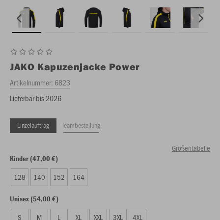
JAKO
Kapuzenjacke Power
Artikelnummer:
6823
Lieferbar bis 2026
Einzelauftrag
Teambestellung
Größentabelle
Kinder (47,00 €)
128
140
152
164
Unisex (54,00 €)
S
M
L
XL
XXL
3XL
4XL