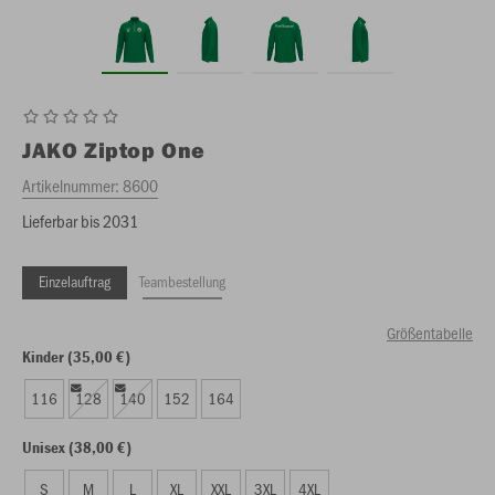
JAKO
Ziptop One
Artikelnummer:
8600
Lieferbar bis 2031
Einzelauftrag
Teambestellung
Größentabelle
Kinder (35,00 €)
116
128
140
152
164
Unisex (38,00 €)
S
M
L
XL
XXL
3XL
4XL