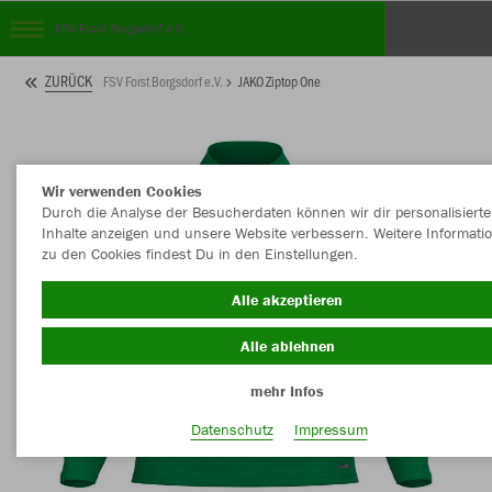
FSV Forst Borgsdorf e.V.
ZURÜCK
FSV Forst Borgsdorf e.V.
JAKO Ziptop One
Wir verwenden Cookies
Durch die Analyse der Besucherdaten können wir dir personalisierte
Inhalte anzeigen und unsere Website verbessern. Weitere Informati
zu den Cookies findest Du in den Einstellungen.
Alle akzeptieren
Alle ablehnen
mehr Infos
Datenschutz
Impressum