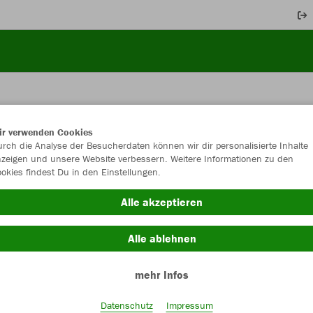
ir verwenden Cookies
JAK
rch die Analyse der Besucherdaten können wir dir personalisierte Inhalte
zeigen und unsere Website verbessern. Weitere Informationen zu den
2.0
okies findest Du in den Einstellungen.
Alle akzeptieren
Alle ablehnen
Einzelau
mehr Infos
Größe (7,0
Datenschutz
Impressum