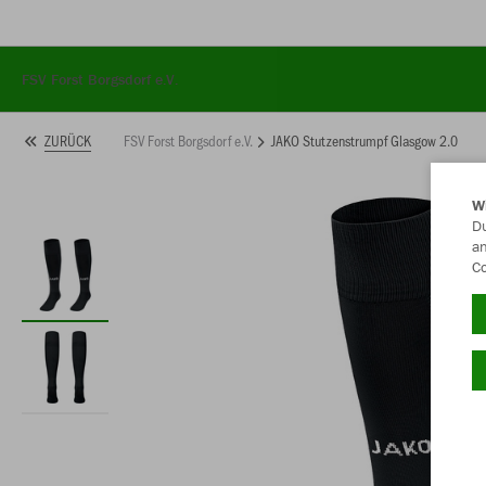
FSV Forst Borgsdorf e.V.
FSV Forst Borgsdorf e.V.
JAKO Stutzenstrumpf Glasgow 2.0
ZURÜCK
W
Du
an
/startseite
Co