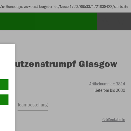
Zur Homepage: www.forst-borgsdorf.de/News/1720786533/1721038422/startseite
O
Stutzenstrumpf Glasgow
Artikelnummer:
3814
Lieferbar bis 2030
ftrag
Teambestellung
Größentabelle
0 €)