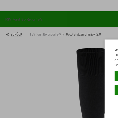
FSV Forst Borgsdorf e.V.
FSV Forst Borgsdorf e.V.
JAKO Stutzen Glasgow 2.0
ZURÜCK
W
Du
an
/startseite
Co