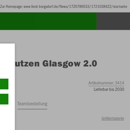
Zur Homepage: www.forst-borgsdorf.de/News/1720786533/1721038422/startseite
O
Stutzen Glasgow 2.0
Artikelnummer:
3414
Lieferbar bis 2030
ftrag
Teambestellung
Größentabelle
0 €)