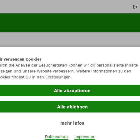
ir verwenden Cookies
JAK
rch die Analyse der Besucherdaten können wir dir personalisierte Inhalte
zeigen und unsere Website verbessern. Weitere Informationen zu den
okies findest Du in den Einstellungen.
mit Logo
Alle akzeptieren
Alle ablehnen
Einzelau
mehr Infos
Größe (5,0
Datenschutz
Impressum