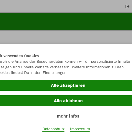
ir verwenden Cookies
JAK
rch die Analyse der Besucherdaten können wir dir personalisierte Inhalte
zeigen und unsere Website verbessern. Weitere Informationen zu den
okies findest Du in den Einstellungen.
mit Bodenfa
Alle akzeptieren
Einzelau
Alle ablehnen
Größe
mehr Infos
Bambini (ca
Datenschutz
Impressum