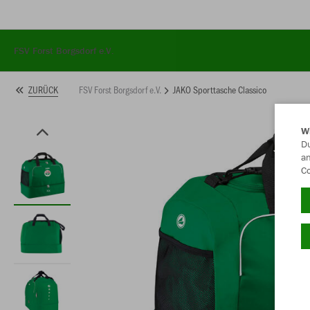
FSV Forst Borgsdorf e.V.
FSV Forst Borgsdorf e.V.
JAKO Sporttasche Classico
ZURÜCK
W
Du
an
/startseite
Co