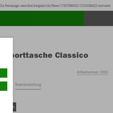
Zur Homepage: www.forst-borgsdorf.de/News/1720786533/1721038422/startseite
O
Sporttasche Classico
ch
Artikelnummer:
2050
ftrag
Teambestellung
. 24 Liter)