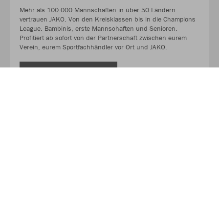
Mehr als 100.000 Mannschaften in über 50 Ländern
vertrauen JAKO. Von den Kreisklassen bis in die Champions
League. Bambinis, erste Mannschaften und Senioren.
Profitiert ab sofort von der Partnerschaft zwischen eurem
Verein, eurem Sportfachhändler vor Ort und JAKO.
MEHR LESEN
Über JAKO
Aus der Garage zum führenden Teamsport-Ausrüster. Die