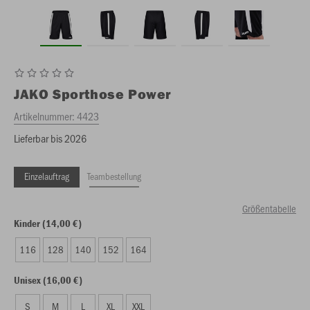
JAKO
Sporthose Power
Artikelnummer:
4423
Lieferbar bis 2026
Einzelauftrag
Teambestellung
Größentabelle
Kinder (14,00 €)
116
128
140
152
164
Unisex (16,00 €)
S
M
L
XL
XXL