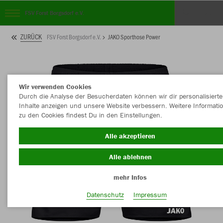
FSV Forst Borgsdorf e.V.
ZURÜCK
FSV Forst Borgsdorf e.V.
JAKO Sporthose Power
Wir verwenden Cookies
Durch die Analyse der Besucherdaten können wir dir personalisierte
Inhalte anzeigen und unsere Website verbessern. Weitere Informati
zu den Cookies findest Du in den Einstellungen.
Alle akzeptieren
Alle ablehnen
mehr Infos
Datenschutz
Impressum