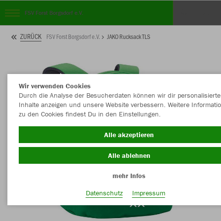
FSV Forst Borgsdorf e.V.
ZURÜCK
FSV Forst Borgsdorf e.V.
JAKO Rucksack TLS
Wir verwenden Cookies
Durch die Analyse der Besucherdaten können wir dir personalisierte
Inhalte anzeigen und unsere Website verbessern. Weitere Informati
zu den Cookies findest Du in den Einstellungen.
Alle akzeptieren
Alle ablehnen
mehr Infos
Datenschutz
Impressum