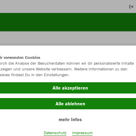
ir verwenden Cookies
JAK
rch die Analyse der Besucherdaten können wir dir personalisierte Inhalte
zeigen und unsere Website verbessern. Weitere Informationen zu den
okies findest Du in den Einstellungen.
weiß
Alle akzeptieren
Alle ablehnen
mehr Infos
Einzelau
Datenschutz
Impressum