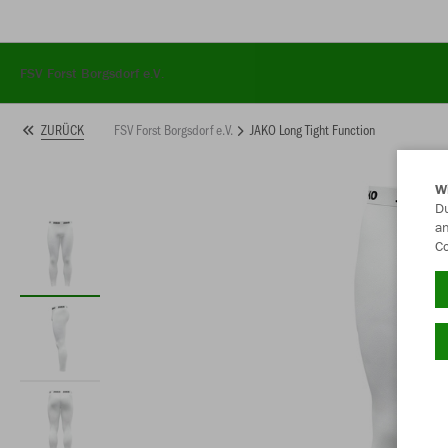
FSV Forst Borgsdorf e.V.
FSV Forst Borgsdorf e.V.
JAKO Long Tight Function
ZURÜCK
W
Du
an
/startseite
Co