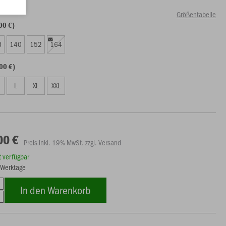
Größentabelle
00 €)
8
140
152
164
00 €)
L
XL
XXL
00 €
Preis inkl. 19% MwSt. zzgl. Versand
rt verfügbar
5 Werktage
In den Warenkorb