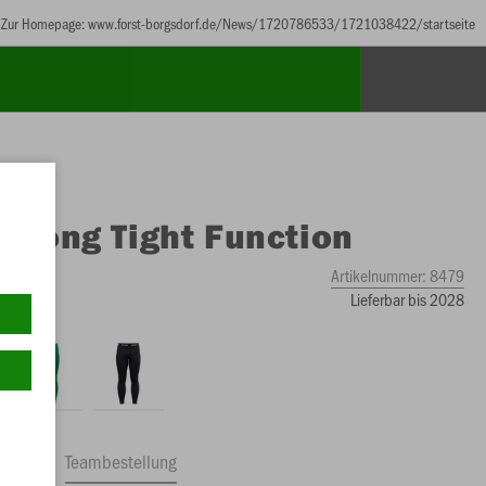
Zur Homepage: www.forst-borgsdorf.de/News/1720786533/1721038422/startseite
O
Long Tight Function
Artikelnummer:
8479
Lieferbar bis 2028
ftrag
Teambestellung