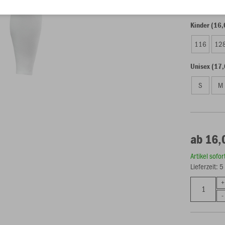
Kinder (16,
116
12
Unisex (17,
S
M
ab 16,
Artikel sofo
Lieferzeit: 