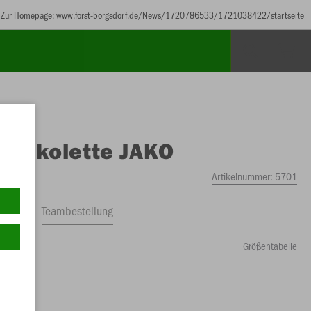
Zur Homepage: www.forst-borgsdorf.de/News/1720786533/1721038422/startseite
O
Jakolette JAKO
Artikelnummer:
5701
ftrag
Teambestellung
Größentabelle
00 €)
30