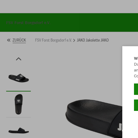
FSV Forst Borgsdorf e.V.
FSV Forst Borgsdorf e.V.
JAKO Jakolette JAKO
ZURÜCK
W
Du
an
/startseite
Co