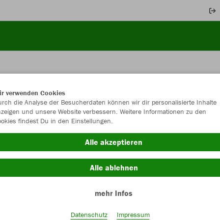
ir verwenden Cookies
JAK
rch die Analyse der Besucherdaten können wir dir personalisierte Inhalte
zeigen und unsere Website verbessern. Weitere Informationen zu den
okies findest Du in den Einstellungen.
Alle akzeptieren
Einzelau
Alle ablehnen
Größe (17,
mehr Infos
28
29
Datenschutz
Impressum