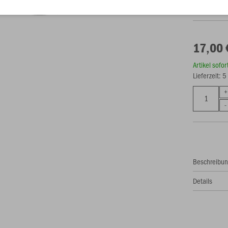
Als Teamsch
17,00 
Artikel sofo
Lieferzeit: 
Beschreibu
Details