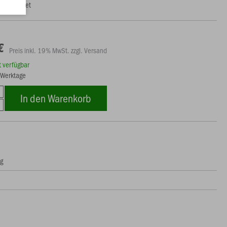
uh geeignet
€
Preis inkl. 19% MwSt. zzgl. Versand
rt verfügbar
5 Werktage
In den Warenkorb
ng