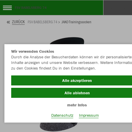
FSV BABELSBERG 74
ZURÜCK
FSV BABELSBERG 74
JAKO Trainingssocken
Wir verwenden Cookies
Durch die Analyse der Besucherdaten können wir dir personalisierte
Inhalte anzeigen und unsere Website verbessern. Weitere Informati
zu den Cookies findest Du in den Einstellungen.
Alle akzeptieren
Alle ablehnen
mehr Infos
Datenschutz
Impressum