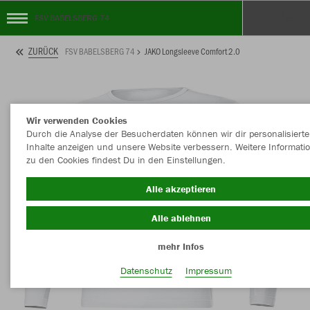
FSV BABELSBERG 74
ZURÜCK
FSV BABELSBERG 74
JAKO Longsleeve Comfort 2.0
Wir verwenden Cookies
Durch die Analyse der Besucherdaten können wir dir personalisierte
Inhalte anzeigen und unsere Website verbessern. Weitere Informati
zu den Cookies findest Du in den Einstellungen.
Alle akzeptieren
Alle ablehnen
mehr Infos
Datenschutz
Impressum