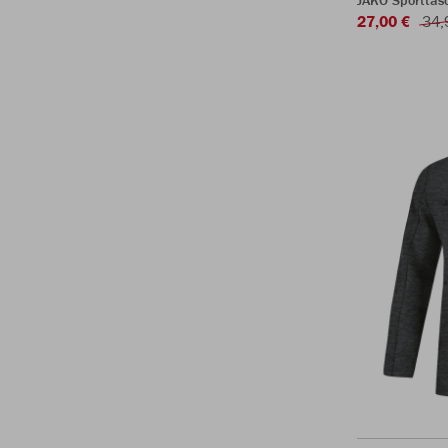
JAKO Sporttasc
27,00 €
34,