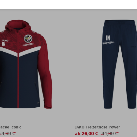
acke Iconic
JAKO Freizeithose Power
54,99 €
ab 26,00 €
44,99 €