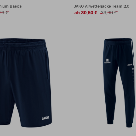
mium Basics
JAKO Allwetterjacke Team 2.0
99 €
ab 30,50 €
39,99 €