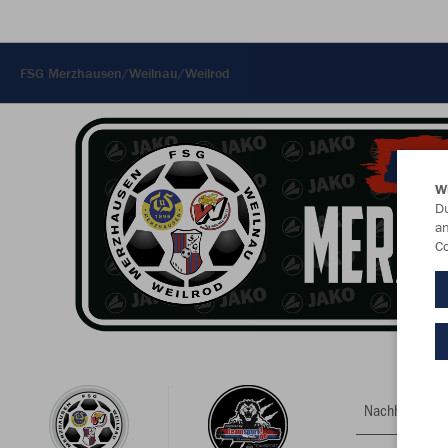
FSG Merzhausen/Weilnau/Weilrod
W
Du
an
Co
Nachhaltig