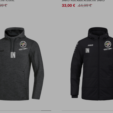
he Iconic
JAKO Rucksacktasche JAKO
99 €
33,00 €
44,99 €