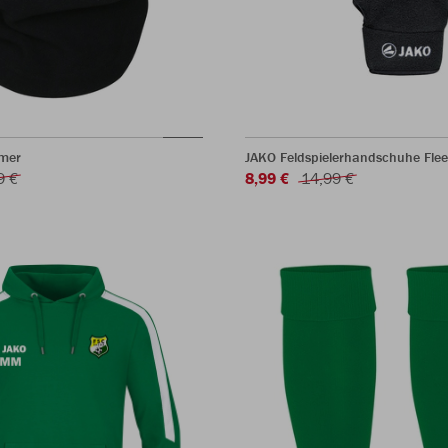
mer
JAKO Feldspielerhandschuhe Fle
9 €
8,99 €
14,99 €