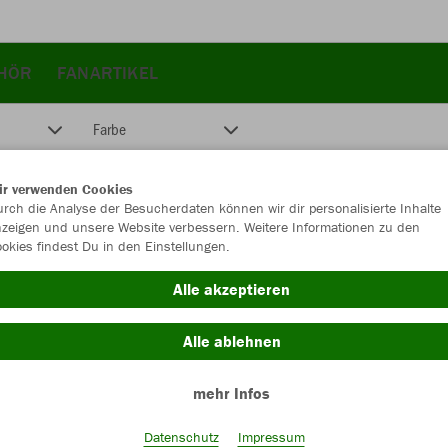
HÖR
FANARTIKEL
Farbe
ir verwenden Cookies
rch die Analyse der Besucherdaten können wir dir personalisierte Inhalte
zeigen und unsere Website verbessern. Weitere Informationen zu den
okies findest Du in den Einstellungen.
Alle akzeptieren
Alle ablehnen
mehr Infos
Datenschutz
Impressum