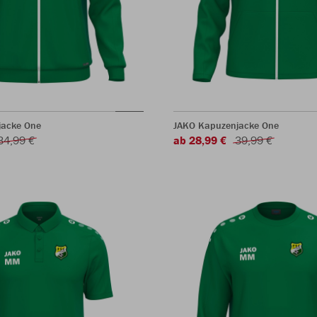
jacke One
JAKO Kapuzenjacke One
34,99 €
ab 28,99 €
39,99 €