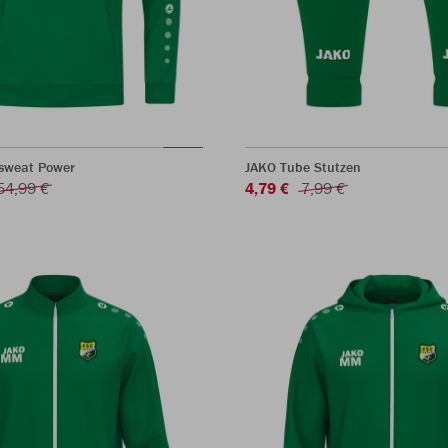
sweat Power
JAKO Tube Stutzen
54,99 €
4,79 €
7,99 €