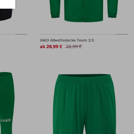
JAKO Allwetterjacke Team 2.0
ab 28,99 €
39,99 €