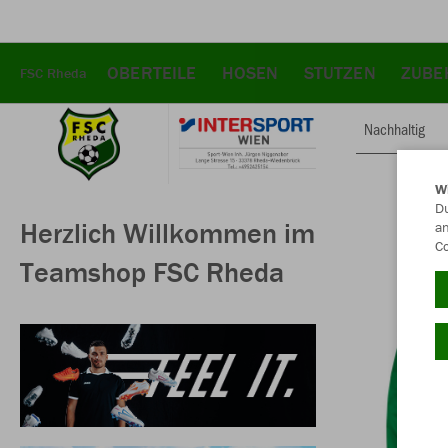
OBERTEILE
HOSEN
STUTZEN
ZUBE
FSC Rheda
Nachhaltig
W
Du
Herzlich Willkommen im
an
Co
Teamshop FSC Rheda