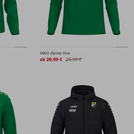
JAKO Ziptop One
ab 26,99 €
29,99 €