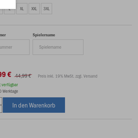
L
XL
XXL
3XL
mer
Spielername
99 €
44,99 €
Preis inkl. 19% MwSt. zzgl. Versand
rt verfügbar
30 Werktage
In den Warenkorb