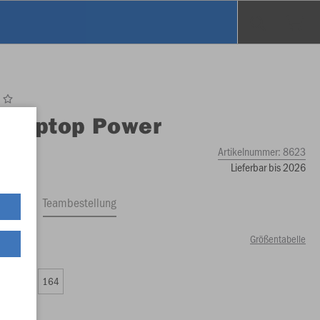
O
Ziptop Power
Artikelnummer:
8623
Lieferbar bis 2026
ftrag
Teambestellung
Größentabelle
99 €)
0
152
164
99 €)