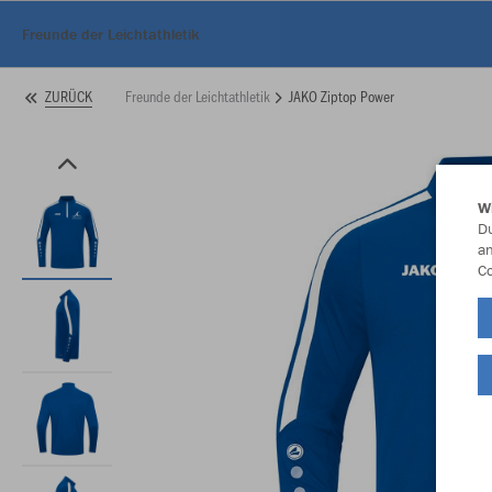
Freunde der Leichtathletik
Freunde der Leichtathletik
JAKO Ziptop Power
ZURÜCK
W
Du
an
Co