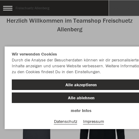
Freischuetz Allenberg
Herzlich Willkommen im Teamshop Freischuetz
Allenberg
Wir verwenden Cookies
Nachhaltig
Farbe
Durch die Analyse der Besucherdaten können wir dir personalisierte
Inhalte anzeigen und unsere Website verbessern. Weitere Informati
zu den Cookies findest Du in den Einstellungen.
Alle akzeptieren
Alle ablehnen
mehr Infos
Datenschutz
Impressum