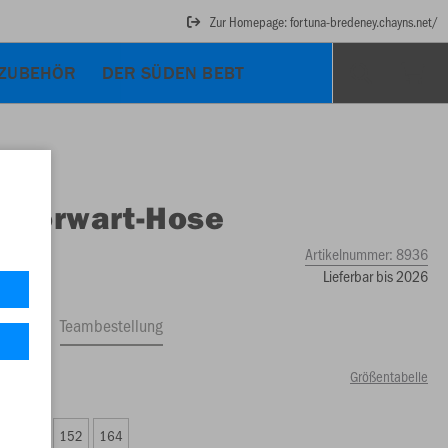
Zur Homepage: fortuna-bredeney.chayns.net/
ZUBEHÖR
DER SÜDEN BEBT
O
Torwart-Hose
Artikelnummer:
8936
Lieferbar bis 2026
ftrag
Teambestellung
Größentabelle
00 €)
8
140
152
164