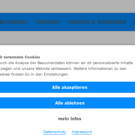
IEHWÄSCHE
TORWART
TASCHEN & RÜCKSÄCKE
ir verwenden Cookies
JAK
rch die Analyse der Besucherdaten können wir dir personalisierte Inhalte
zeigen und unsere Website verbessern. Weitere Informationen zu den
okies findest Du in den Einstellungen.
Alle akzeptieren
Einzelau
Alle ablehnen
mehr Infos
Kinder (24,
116
12
Datenschutz
Impressum