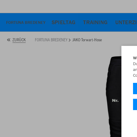
SPIELTAG
TRAINING
UNTERZ
FORTUNA BREDENEY
FORTUNA BREDENEY
JAKO Torwart-Hose
ZURÜCK
W
Du
an
Co