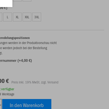
00 €)
L
XL
XXL
3XL
eredelungspositionen
ungen werden in der Produktvorschau nicht
ie werden jedoch bei der Bestellung
gt.
ernummer (+4,00 €)
00 €
Preis inkl. 19% MwSt. zzgl. Versand
rt verfügbar
14 Werktage
In den Warenkorb