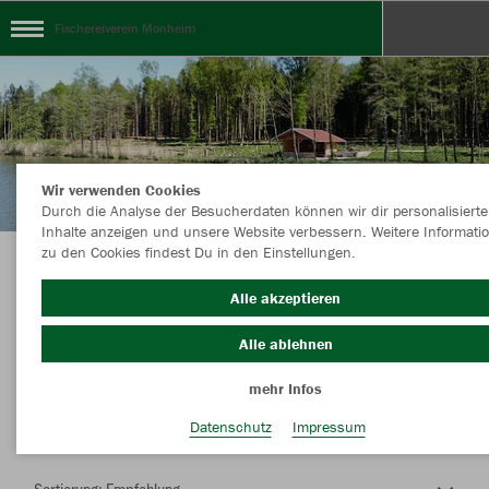
Fischereiverein Monheim
Wir verwenden Cookies
Durch die Analyse der Besucherdaten können wir dir personalisierte
Inhalte anzeigen und unsere Website verbessern. Weitere Informati
zu den Cookies findest Du in den Einstellungen.
Herzlich Willkommen im Teamshop
Alle akzeptieren
Fischereiverein Monheim
Alle ablehnen
mehr Infos
Nachhaltig
Farbe
Datenschutz
Impressum