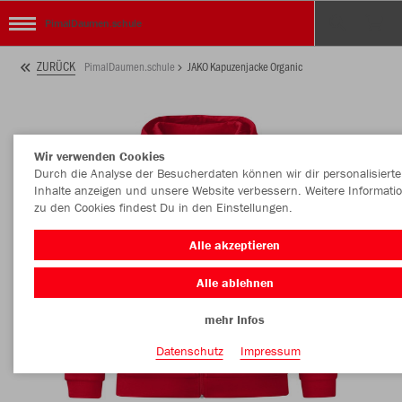
PimalDaumen.schule
ZURÜCK
PimalDaumen.schule
JAKO Kapuzenjacke Organic
Wir verwenden Cookies
Durch die Analyse der Besucherdaten können wir dir personalisierte
Inhalte anzeigen und unsere Website verbessern. Weitere Informati
zu den Cookies findest Du in den Einstellungen.
Alle akzeptieren
Alle ablehnen
mehr Infos
Datenschutz
Impressum