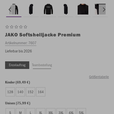
JAKO
Softshelljacke Premium
Artikelnummer:
7607
Lieferbar bis 2026
Einzelauftrag
Teambestellung
Größentabelle
Kinder (69,49 €)
128
140
152
164
Unisex (75,99 €)
S
M
L
XL
XXL
3XL
4XL
5XL