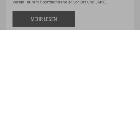
Verein, eurem Sportfachhändler vor Ort und JAKO.
MEHR LESEN
Über JAKO
Aus der Garage zum führenden Teamsport-Ausrüster. Die
Erfolgsgeschichte von JAKO beginnt 1989 und dauert bis
heute an. Seit der Gründung ist es das Ziel von JAKO, der
optimale Partner für alle Teams zu sein. In Deutschland,
weltweit und von der Kreisklasse bis in die Champions