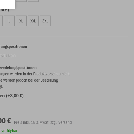
00 €)
L
XL
XXL
3XL
lungspositionen
latt klein
eredelungspositionen
ungen werden in der Produktvorschau nicht
ie werden jedoch bei der Bestellung
gt.
len (+3,00 €)
00 €
Preis inkl. 19% MwSt. zzgl. Versand
rt verfügbar