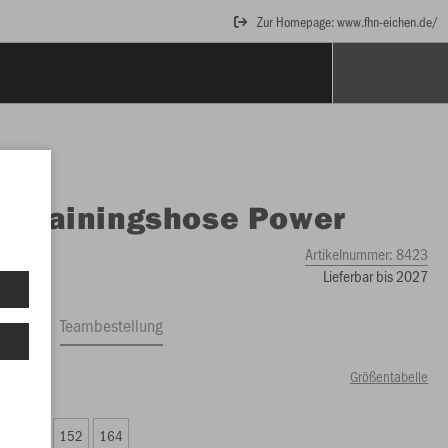
Zur Homepage: www.fhn-eichen.de/
O
Trainingshose Power
Artikelnummer:
8423
Lieferbar bis 2027
ftrag
Teambestellung
Größentabelle
00 €)
8
140
152
164