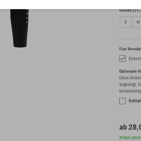
Unisex (31,
S
M
Fixe Verede
Eichenb
Optionale V
Diese Änder
angezeigt. S
berücksichti
Initia
ab 28,
Artikel sofo