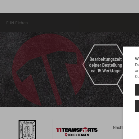
FHN Eichen
W
Du
an
Co
Nachhaltig