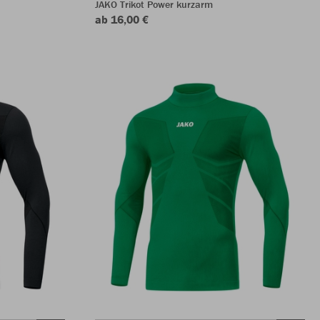
JAKO Trikot Power kurzarm
ab 16,00 €