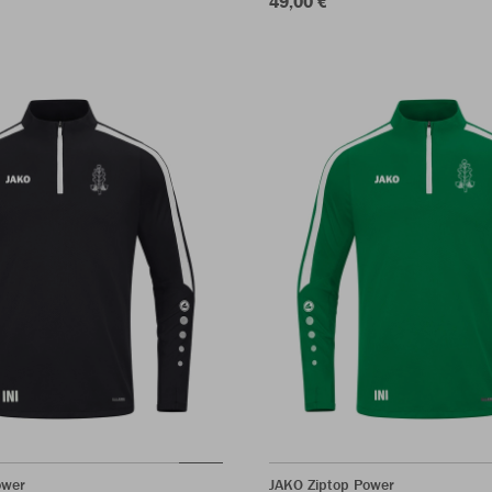
49,00 €
ower
JAKO Ziptop Power