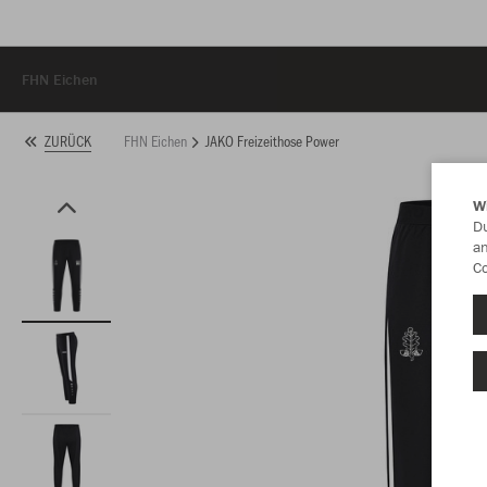
FHN Eichen
FHN Eichen
JAKO Freizeithose Power
ZURÜCK
W
Du
an
Co