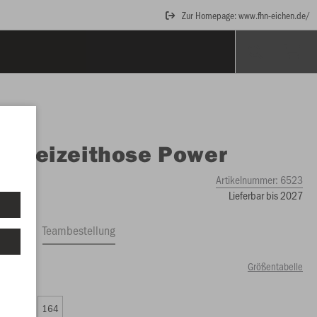
Zur Homepage: www.fhn-eichen.de/
O
Freizeithose Power
Artikelnummer:
6523
Lieferbar bis 2027
ftrag
Teambestellung
Größentabelle
00 €)
0
152
164