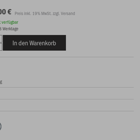
00 €
Preis inkl. 19% MwSt. zzgl. Versand
rt verfügbar
18 Werktage
In den Warenkorb
ng