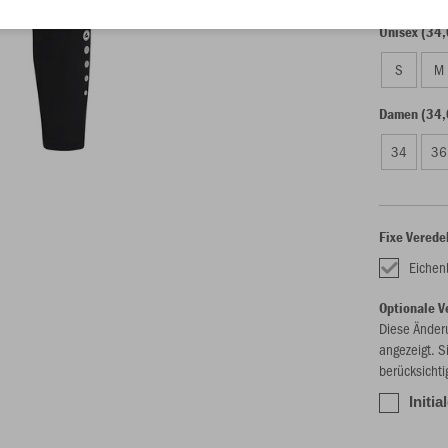
Unisex (34,
S
M
Damen (34,
34
36
Fixe Verede
Eichenb
Optionale V
Diese Änder
angezeigt. S
berücksichti
Initia