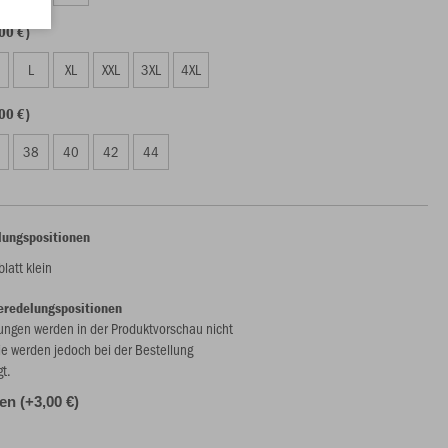
00 €)
L
XL
XXL
3XL
4XL
00 €)
38
40
42
44
lungspositionen
latt klein
eredelungspositionen
ungen werden in der Produktvorschau nicht
ie werden jedoch bei der Bestellung
gt.
len (+3,00 €)