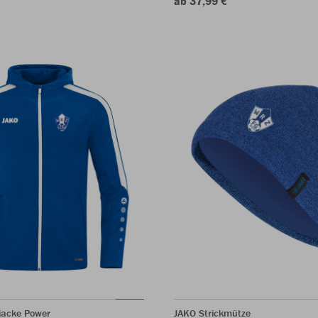
ab 37,99 €
jacke Power
JAKO Strickmütze