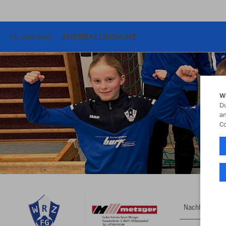
FUSSBALLSCHUHE
FG 2010 WRZ
W
Du
an
Co
Nachhaltig