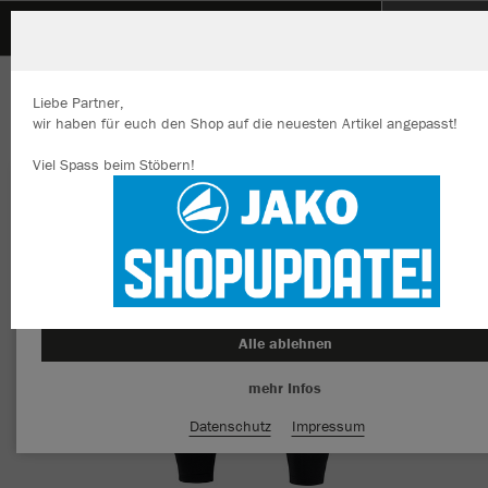
FFW Burkhardsrieth
ZURÜCK
FFW Burkhardsrieth
JAKO Long Tight Winter
Liebe Partner,
wir haben für euch den Shop auf die neuesten Artikel angepasst!
Viel Spass beim Stöbern!
Wir verwenden Cookies
Durch die Analyse der Besucherdaten können wir dir personalisierte
Inhalte anzeigen und unsere Website verbessern. Weitere Informati
zu den Cookies findest Du in den Einstellungen.
Alle akzeptieren
Alle ablehnen
mehr Infos
Datenschutz
Impressum