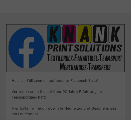
Herzlich Willkommen auf unserer Facebook Seite!
Vertrauen auch Sie auf über 20 Jahre Erfahrung im
Teamsportgeschäft!
Hier halten wir euch über alle Neuheiten und Geschehnisse
am Laufenden!
viel Spass....