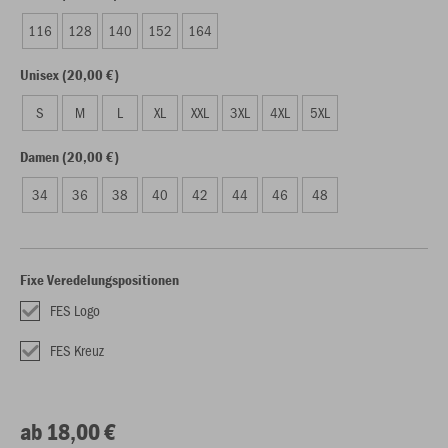
116
128
140
152
164
Unisex (20,00 €)
S
M
L
XL
XXL
3XL
4XL
5XL
Damen (20,00 €)
34
36
38
40
42
44
46
48
Fixe Veredelungspositionen
FES Logo
FES Kreuz
ab 18,00 €