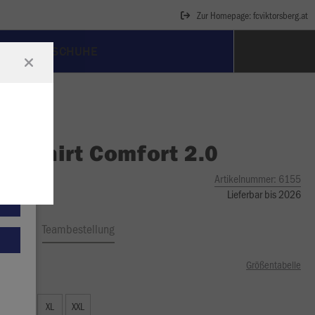
Zur Homepage: fcviktorsberg.at
FUSSBALLSCHUHE
O
T-Shirt Comfort 2.0
Artikelnummer:
6155
Lieferbar bis 2026
ftrag
Teambestellung
Größentabelle
99 €)
L
XL
XXL