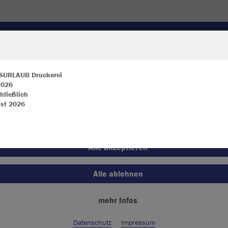
KLEIDUNG
JACKEN
UNDERWEAR
EQUIPMENT
SURLAUB Druckerei
 2026
hließlich
ir verwenden Cookies
st 2026
JAK
rch die Analyse der Besucherdaten können wir dir personalisierte Inhalte
zeigen und unsere Website verbessern. Weitere Informationen zu den
okies findest Du in den Einstellungen.
Alle akzeptieren
Einzelau
Alle ablehnen
mehr Infos
Unisex (20,
S
M
Datenschutz
Impressum