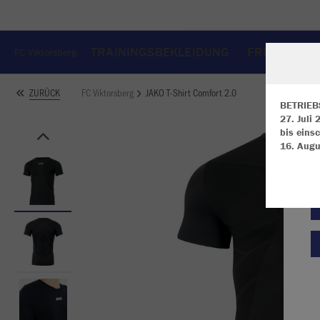
TRAININGSBEKLEIDUNG
FREIZEITBE
FC Viktorsberg
FC Viktorsberg
JAKO T-Shirt Comfort 2.0
ZURÜCK
BETRIEB
27. Juli
bis einsc
W
16. Augu
Du
an
Co