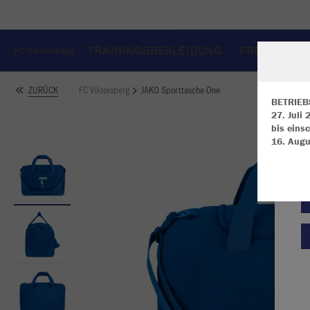
TRAININGSBEKLEIDUNG
FREIZEITBE
FC Viktorsberg
FC Viktorsberg
JAKO Sporttasche One
ZURÜCK
BETRIEB
27. Juli
bis einsc
W
16. Augu
Du
an
Co