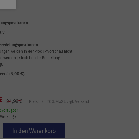
lungspositionen
FCV
eredelungspositionen
ungen werden in der Produktvorschau nicht
ie werden jedoch bei der Bestellung
gt.
len (+5,00 €)
€
24,99 €
Preis inkl. 20% MwSt. zzgl. Versand
rt verfügbar
8 Werktage
In den Warenkorb