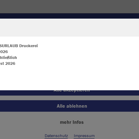
KLEIDUNG
JACKEN
UNDERWEAR
EQUIPMENT
SURLAUB Druckerei
 2026
hließlich
ir verwenden Cookies
st 2026
JAK
rch die Analyse der Besucherdaten können wir dir personalisierte Inhalte
zeigen und unsere Website verbessern. Weitere Informationen zu den
okies findest Du in den Einstellungen.
Alle akzeptieren
Einzelau
Alle ablehnen
mehr Infos
Größe
S (ca. 25 L
Datenschutz
Impressum