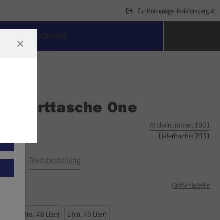
Zur Homepage: fcviktorsberg.at
FUSSBALLSCHUHE
O
Sporttasche One
Artikelnummer:
1901
Lieferbar bis 2031
ftrag
Teambestellung
Größentabelle
iter)
M (ca. 48 Liter)
L (ca. 73 Liter)