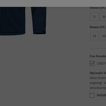
Unisex (64,
S
M
Damen (64,
34
36
Fixe Verede
LOGO 
Optionale V
Diese Änder
angezeigt. S
berücksichti
Initia