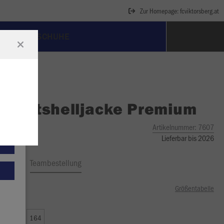
Zur Homepage: fcviktorsberg.at
FUSSBALLSCHUHE
O
Softshelljacke Premium
Artikelnummer:
7607
Lieferbar bis 2026
ftrag
Teambestellung
Größentabelle
99 €)
0
152
164