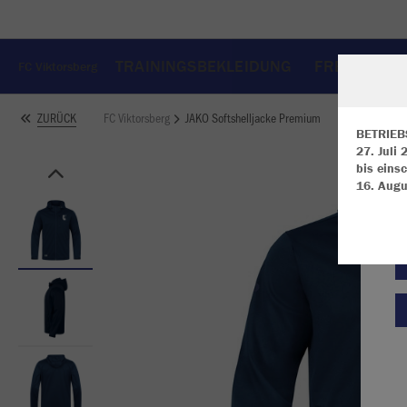
TRAININGSBEKLEIDUNG
FREIZEITBE
FC Viktorsberg
FC Viktorsberg
JAKO Softshelljacke Premium
ZURÜCK
BETRIEB
27. Juli
bis einsc
W
16. Augu
Du
an
Co