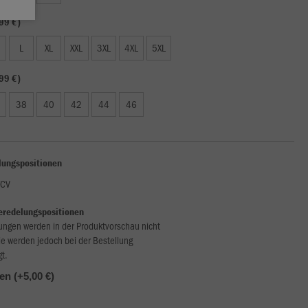
99 €)
L
XL
XXL
3XL
4XL
5XL
99 €)
38
40
42
44
46
lungspositionen
FCV
eredelungspositionen
ungen werden in der Produktvorschau nicht
ie werden jedoch bei der Bestellung
gt.
len (+5,00 €)