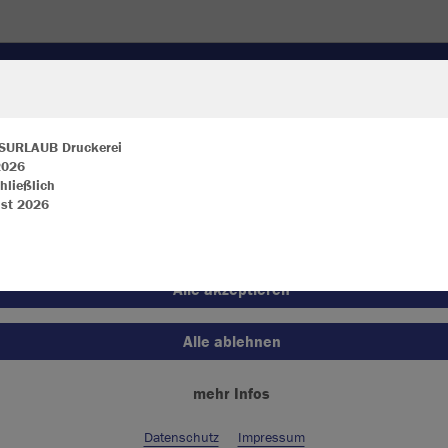
KLEIDUNG
JACKEN
UNDERWEAR
EQUIPMENT
SURLAUB Druckerei
 2026
hließlich
ir verwenden Cookies
st 2026
JAK
rch die Analyse der Besucherdaten können wir dir personalisierte Inhalte
zeigen und unsere Website verbessern. Weitere Informationen zu den
okies findest Du in den Einstellungen.
Alle akzeptieren
Einzelau
Alle ablehnen
mehr Infos
Kinder (58,
128
14
Datenschutz
Impressum