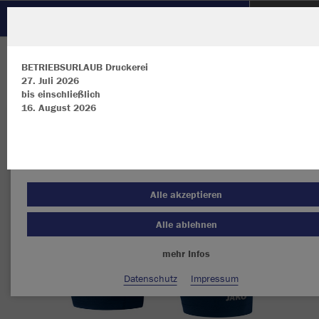
FC Viktorsberg
ZURÜCK
FC Viktorsberg
JAKO Short Tight Compression 2.0
BETRIEBSURLAUB Druckerei
27. Juli 2026
bis einschließlich
16. August 2026
Wir verwenden Cookies
Durch die Analyse der Besucherdaten können wir dir personalisierte
Inhalte anzeigen und unsere Website verbessern. Weitere Informati
zu den Cookies findest Du in den Einstellungen.
Alle akzeptieren
Alle ablehnen
mehr Infos
Datenschutz
Impressum